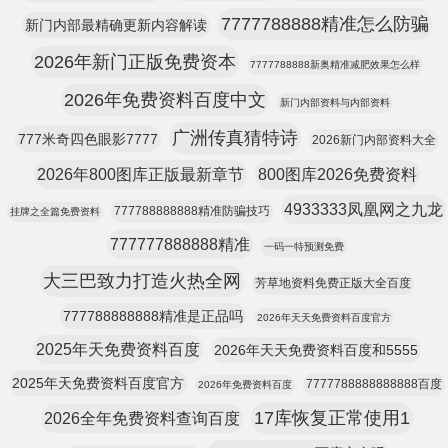
7777788888精准怎么防骗
新门内部最精确更新内容解读
2026年新门正版免费资本
7777788888新奥精准减肥效果怎么样
2026年免费资料百度中文
新门内部资料与内部资料
广洲传真猜特诗
777米奇四色眼影7777
2026新门内部资料大全
2026年800图库正版最新章节
800图库2026免费资料
4933333凤凰网之九龙
777788888888精准防骗技巧
挂牌之全篇免费资料
777777888888精准
一码一特预测免费
大三巴致力打造火热全网
芳草地资料免费正版大全百度
777788888888精准是正品吗
2026年天天免费资料百度官方
2025年天免费资料百度
2026年天天免费资料百度和5555
2025年天免费资料百度官方
7777788888888888百度
2026年免费资料百度
17库恢复正常使用1
2026全年免费资料查询百度