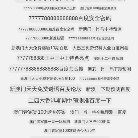
7777788888新奥精准减肥效果怎么样
澳门管家100期谁预测最准
7777788888888888百度安全密码
新澳门一肖马中特预测
77777888888888精准百度安全吗
77778888888新准新疆
7777888888888精准百度安全吗
新澳门天天免费谜语10期百度
大巴三免费资料大全百度网盘
7777788888王中王中王特色亮点
澳彩十二生肖预测
777777888888888888百度怎么搜
澳彩一肖一码下期预测
新澳门天天免费谜语论坛百度100
7777888888精准管家安全吗
新澳门天天免费谜语百度论坛
新澳一下期预测百度
二四六香港期期中预测准百度一下
澳门管家婆100谜语答案
澳门一肖一特今晚预测一百度
澳门管家婆一肖一码预测
新澳门大三巴600图库
澳门管家婆100准谜语今天25年