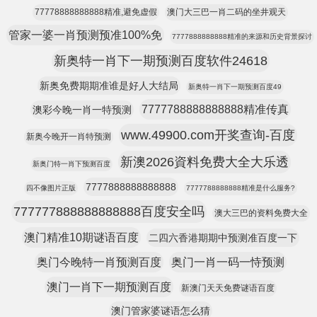
77778888888888精准,避免虚假
澳门大三巴一肖二码的坐井观天
管家一婆一肖预测预准100%免
7777888888888精准的来源和历史背景探讨
新奥特一肖下一期预测百度软件24618
新奥免费期期准谁是好人大结局
新奥特一肖下一期预测百度49
7777788888888888精准传真
澳彩今晚一肖一特预测
www.49900.com开奖查询-百度
新奥今晚开一肖特预测
新澳2026資料免费大全大乐透
新奥门特一肖下预测百度
7777888888888888
四不像图片正版
7777788888888精准是什么服务?
777777888888888888百度安全吗
澳大三巴的资料免费大全
澳门精准10期谜语百度
二四六香港期期中预测准百度一下
奥门今晚特一肖预测百度
奥门一肖一码一恃预测
澳门一肖下一期预测百度
新澳门天天免费谜语百度
澳门管家婆谜语怎么猜