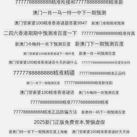
7777788888888精准衔接和777788888888精准新
澳门一肖一马一恃一中下一期预测
澳门管家婆100精准香港谜题答案9947
新澳门准期期准预测
二四六香港期期中预测准百度一下
777777888888888精准传真
新澳门下一期预测百度
新澳门今晚特一肖下预测百度
新澳一肖一码预测百度
澳门管家婆100精准香港谜下一期中垦
澳门管家婆100精准香港谜语今天的谜什么
777777888888888888百度安全吗
7777788888888精准精疆
7777788888888精准正品吗
77777888888888精准新传剧
澳门一肖下一期预测百度
澳门管家婆100精准香港谜语
奥门今晚特一肖预测百度
7777888888888精准777788888888精准
777788888888精准正品防骗方法
新奥特一码下一期预测百度
2025新门正版免费资本,警惕虚假
新奥门特一肖下一期预测百度上海敏
澳门管家婆100精准香港谜好天天徐