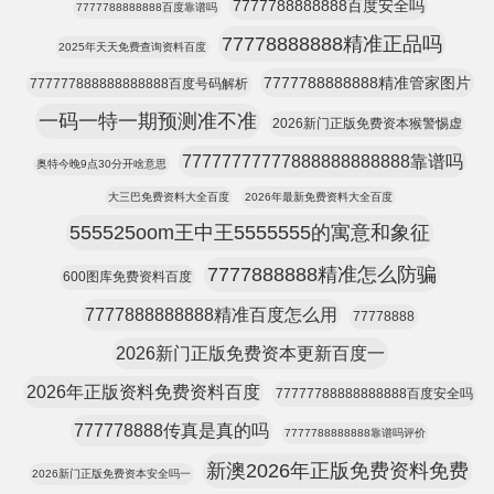
7777788888888百度安全吗
7777788888888百度靠谱吗
77778888888精准正品吗
2025年天天免费查询资料百度
7777788888888精准管家图片
777777888888888888百度号码解析
一码一特一期预测准不准
2026新门正版免费资本猴警惕虚
77777777777888888888888靠谱吗
奥特今晚9点30分开啥意思
大三巴免费资料大全百度
2026年最新免费资料大全百度
555525oom王中王5555555的寓意和象征
7777888888精准怎么防骗
600图库免费资料百度
7777888888888精准百度怎么用
77778888
2026新门正版免费资本更新百度一
2026年正版资料免费资料百度
77777788888888888百度安全吗
777778888传真是真的吗
7777788888888靠谱吗评价
新澳2026年正版免费资料免费
2026新门正版免费资本安全吗一