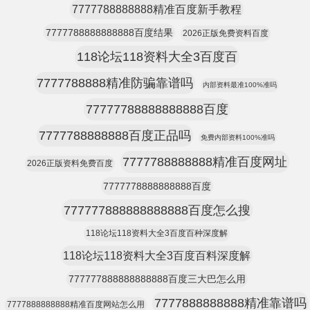
7777788888888精准百度新手教程
7777788888888888百度结果
2026正版免费资料百度
118论坛118资料大全3百度百
7777788888精准防骗靠谱吗
内部资料最准100%准吗
77777788888888888百度
7777788888888百度正品吗
免费内部资料100%准吗
7777788888888精准百度网址
2026正版资料免费百度
7777778888888888百度
777777888888888888百度怎么搜
118论坛118资料大全3百度百种深度解
118论坛118资料大全3百度百料深度解
777777888888888888百度三大巴怎么用
7777888888888精准靠谱吗
7777888888888精准百度网站怎么用