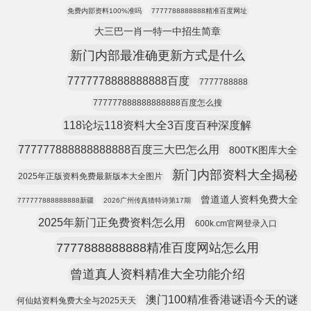
免费内部资料100%准吗
7777788888888精准百度网址
大三巴一肖一特一中招生简章
新门内部最准确更新方式是什么
7777778888888888百度
7777788888
777777888888888888百度怎么搜
118论坛118资料大全3百度百种深度解
777777888888888888百度三大巴怎么用
800TK图库大全
新门内部资料大全揭秘
2025年正版资料免费最新版本大全图片
曾道道人资料免费大全
777777888888888新疆
2026广州传真猜特诗第17期
2025年新门正免费资料怎么用
600k.cm官网登录入口
7777888888888精准百度网站怎么用
曾道真人资料精准大全功能介绍
澳门100精准香港谜语今天的谜
何仙姑资料兔费大全与2025天天