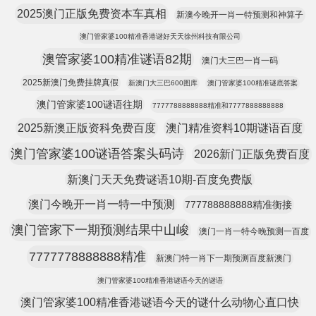
2025澳门正版免费资本车真相
新澳今晚开一肖一特预测和神算子
澳门管家婆100精准香港谜好天天徐州科技有限公司
澳管家婆100精准谜语82期
澳门大三巴一肖一码
2025新澳门免费挂牌真假
新澳门大三巴600图库
澳门管家婆100精准谜底答案
澳门管家婆100谜语往期
7777788888888精准和7777888888888
2025新澳正版资科免费百度
澳门精准资料10期谜语百度
澳门管家婆100谜语答案头码诗
2026新门正版免费百度
新澳门天天免费谜语10期-百度免费版
澳门今晚开一肖一特一中预测
777788888888精准衡接
澳门管家下一期预测结果中山峻
澳门一肖一特今晚预测一百度
7777778888888精准
新澳门特一肖下一期预测百度新澳门
澳门管家婆100精准香港谜语今天的谜语
澳门管家婆100精准香港谜语今天的谜什么动物心直口快