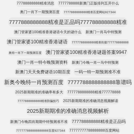
77788888888精准消息
7777788888新澳门正版排列五开什么
奥门一肖下一期预测百度
7777888888888精准百度网站927344
7777888888888精准是正品吗777788888888精准
澳门管家婆100精准香港谜语今天的谜什么
新澳门一肖马中特预测
澳门管家婆100精准香港谜语
7777788888888精准街接777778888888
澳门管家婆100精准香港谜题答案9947
奥特一肖下一期预测百度
澳门一肖一特今晚预测资料
新澳门今晚一肖一马中特预测
新澳门天天免费谜语10期百度
一码一特一期预测准不准
新奥今晚特一肖预测百度
7777788888888888靠谱吗
2025新期期准的准确率有多大
7777788888888精准777778888
2025新期期准的准确消息视频解读
7777888888888精准防骗技巧
2025新期期准的准确消息视频解析
777788888888精准是正品吗
新澳门今晚四肖期期中特预测准不准
77777777788888888百度网站
777777888888888888百度927344