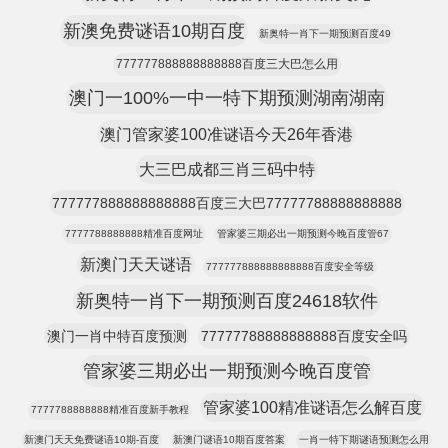
新澳免费谜语10期百度
新奥特一肖下一期预测百度49
777777888888888888百度三大巴怎么用
澳门一100%一中一特下期预测湖南湖南
澳门管家婆100准谜语今天26年香港
大三巴成都三肖三码中特
777777888888888888百度三大巴77777788888888888
7777788888888精准百度网址
管家婆三期必出一期预测今晚百度管67
新澳门天天谜语
777777888888888888百度安全等级
新奥特一肖下一期预测百度24618软件
澳门一肖中特百度预测
77777788888888888百度安全吗
管家婆三期必出一期预测今晚百度管
管家婆100精准谜语怎么解百度
7777788888888精准百度新手教程
新澳门天天免费谜语10期-百度
新澳门谜语10期百度答案
一肖一特下期谜语预测怎么用