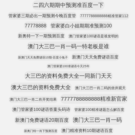
二四六期期中预测准百度一下
管家婆三期必出一期预测今晚百度管
7777788888888精准管家112
77778888
管家婆白小姐期期准预测100
新奥特一下一期预测百度
澳门管家婆100谜语是谁发明的
澳门大三巴一肖一码一特老板是谁
新澳门天天免费谜语百度
新澳门天天免费谜语10期-百度小兔子
澳门管家婆100准谜语今天25年
大三巴的资料免费大全一同新门天天
澳大三巴的资料免费大全
澳门大三巴一肖二码的坐井观天
7777788888888精准新官家
澳门大三巴一肖二肖开奖结果
澳门管家婆100谜语答案头码诗
管家婆100精准谜题怎么解百度
澳门大三巴一肖一码
新澳门免费谜语20期百度
澳门精准资料10期谜语百度
新奥门特一肖下预测百度