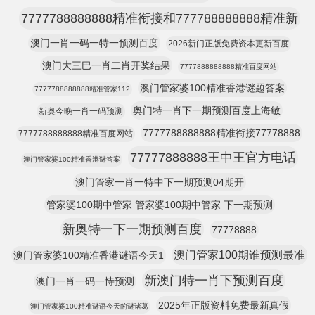
7777788888888精准衔接和777788888888精准新
澳门一肖一码一特一预测百度
2026新门正版免费资本更新百度
澳门大三巴一肖二肖开奖结果
7777888888888精准百度网站
澳门管家婆100精准香港谜题答案
7777788888888精准管家112
奥门特一肖下一期预测百度上海敏
新奥今晚一肖一码预测
7777788888888精准衔接77778888
7777788888888精准百度网站
77777888888王中王官方电话
澳门管家婆100精准香港谜答案
澳门管家一肖一特中下一期预测04期开
管家婆100期中管家 管家婆100期中管家 下一期预测
新奥特一下一期预测百度
77778888
澳门管家100期谁预测最准
澳门管家婆100精准香港谜语今天1
新澳门特一肖下预测百度
澳门一肖一码一恃预测
2025年正版资料免费最新真假
澳门管家婆100精准谜语今天的谜诸葛