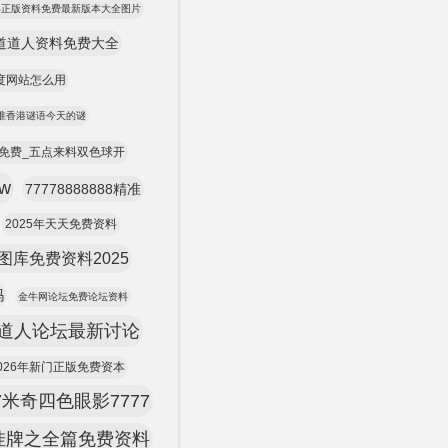
5年正版资料免费最新版本大全图片
道道人资料免费大全
准百度网站怎么用
精准香港谜语今天的谜
版免费_五点来料双色球开
w
77778888888精准
2025年天天免费资料
0图库免费资料2025
吗
金牛网论坛免费论坛资料
道人论坛最新讨论
026年新门正版免费资本
7米奇四色眼影7777
挂牌之全篇免费资料