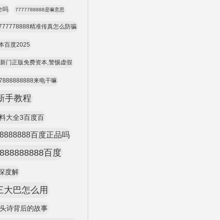
安全吗
7777788888是嘛意思
777778888精准传真怎么防骗
本百度2025
25新门正版免费资本,警惕虚假
77888888888来电干嘛
度新手教程
资料大全3百度百
88888888百度正品吗
8888888888百度
种深度解
百度三大巴怎么用
W马头诗背后的故事