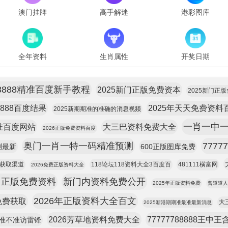
澳门挂牌
高手解迷
港彩图库
全年资料
生肖属性
开奖日期
888888精准百度新手教程
2025新门正版免费资本
2025新门正
88888百度结果
2025年天天免费资
2025新期期准的准确的消息视频
一肖一中
8精准百度网站
大三巴资料免费大全
2026正版免费资料百度
奥门一肖一特一码精准预测
7777
测最新
600正版图库免费
料获取渠道
118论坛118资料大全3百度百
481111横富网
2026免费正版资料大全
新门正版免费资料
新门内资料免费公开
2025年正版资料免费
曾道道人
2026年正版资料大全百文
免费获取
大
2025新港期期准最准最新消息
2026芳草地资料免费大全
77777788888王中王
准不准访雷锋