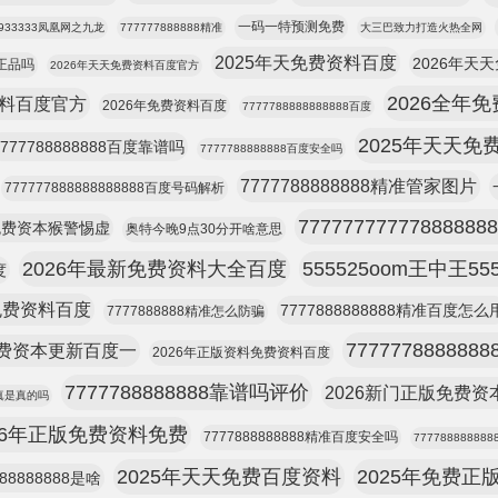
一码一特预测免费
933333凤凰网之九龙
777777888888精准
大三巴致力打造火热全网
2025年天免费资料百度
2026年天
是正品吗
2026年天天免费资料百度官方
2026全年
资料百度官方
2026年免费资料百度
7777788888888888百度
2025年天天
7777788888888百度靠谱吗
7777788888888百度安全吗
7777788888888精准管家图片
777777888888888888百度号码解析
7777777777788888
免费资本猴警惕虚
奥特今晚9点30分开啥意思
2026年最新免费资料大全百度
555525oom王中王5
度
免费资料百度
7777888888888精准百度怎么
7777888888精准怎么防骗
77777788888
免费资本更新百度一
2026年正版资料免费资料百度
7777788888888靠谱吗评价
2026新门正版免费
传真是真的吗
26年正版免费资料免费
7777888888888精准百度安全吗
7777888888
2025年天天免费百度资料
2025年免费正
888888888是啥