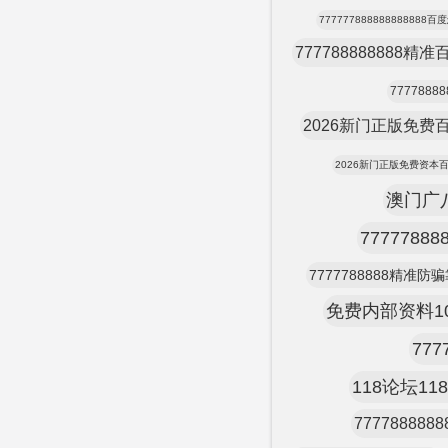
777777888888888888
777788888888精
777788
2026新门正版免费百
2026新门正版免费资本
澳门广
7777788
7777788888精准防
免费内部资料1
777
118论坛1
7777888